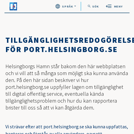
search
SPRÅK
SÖK
MENY
Öppna sök
TILLGÄNGLIGHETSREDOGÖRELS
FÖR PORT.HELSINGBORG.SE
Helsingborgs Hamn står bakom den här webbplatsen
och vi vill att så många som möjligt ska kunna använda
den. På den här sidan beskriver vi hur
port.helsingborg.se uppfyller lagen om tillgänglighet
till digital offentlig service, eventuella kända
tillgänglighetsproblem och hur du kan rapportera
brister till oss så att vi kan åtgärda dem.
Vi strävar efter att port.helsingborg.se ska kunna uppfattas,
hanteras och förstås av alla användare, oavsett