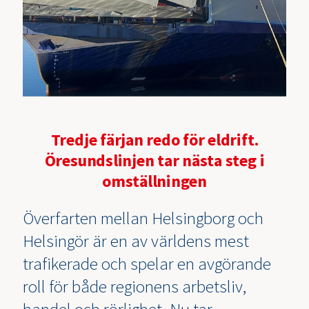
Tredje färjan redo för eldrift.
Öresundslinjen tar nästa steg i
omställningen
Överfarten mellan Helsingborg och
Helsingör är en av världens mest
trafikerade och spelar en avgörande
roll för både regionens arbetsliv,
handel och rörlighet. Nu tar