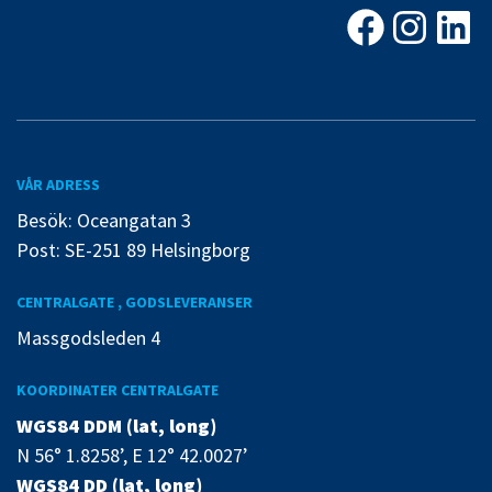
Facebook
Instagra
Linke
VÅR ADRESS
Besök: Oceangatan 3
Post: SE-251 89 Helsingborg
CENTRALGATE , GODSLEVERANSER
Massgodsleden 4
KOORDINATER CENTRALGATE
WGS84 DDM (lat, long)
N 56° 1.8258’, E 12° 42.0027’
WGS84 DD (lat, long)